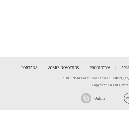
PORTADA
|
SOBRE NOSOTROS
|
PRODUCTOS
|
APL
ADD：No.61 Haier Road, Laoshan District,
Copyright：GOOD Flexit
Online