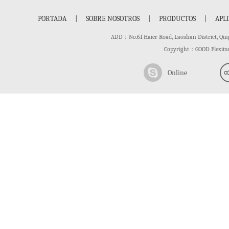
PORTADA
|
SOBRE NOSOTROS
|
PRODUCTOS
|
APL
ADD：No.61 Haier Road, Laoshan District,
Copyright：GOOD Flexit
Online