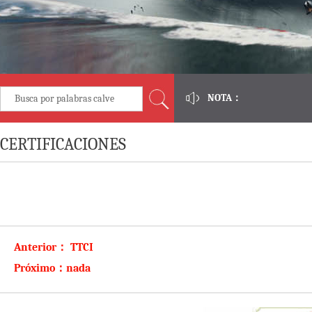
NOTA：
CERTIFICACIONES
Anterior：
TTCI
Próximo：
nada